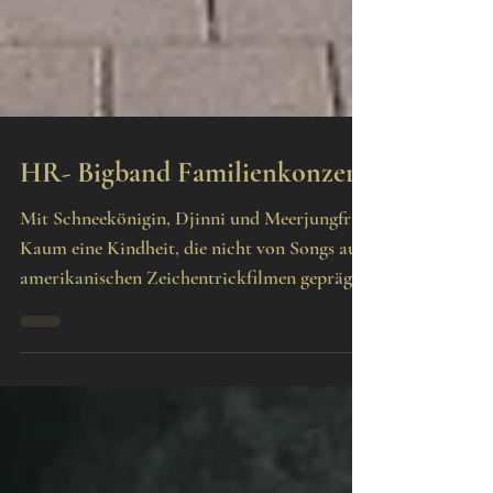
HR- Bigband Familienkonzert
Mit Schneekönigin, Djinni und Meerjungfrau
Kaum eine Kindheit, die nicht von Songs aus
amerikanischen Zeichentrickfilmen geprägt
wurde:...