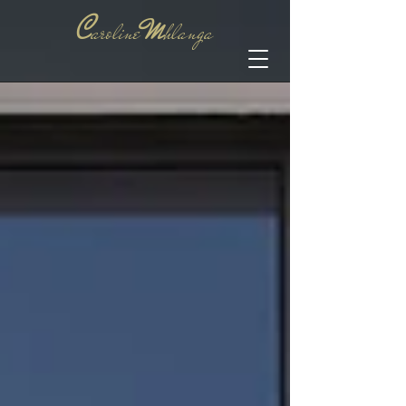
C
M
aroline
hlanga