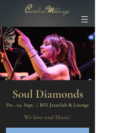
C
M
aroline
hlanga
Soul Diamonds
Do., 03. Sept.
  |  
BIX Jazzclub & Lounge
We love soul Music!