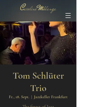
C
M
aroline
hlanga
Tom Schlüter
Trio
Fr., 18. Sept.
  |  
Jazzkeller Frankfurt
The finest of Jazz