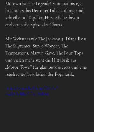
Motown ist eine Legende! Von 1961 bis 1971 
brachte es das Detroiter Label auf sage und 
schreibe 110 Top‐Ten‐Hits, etliche davon 
eroberten die Spitze der Charts.
Mit Weltstars wie The Jackson 5, Diana Ross, 
The Supremes, Stevie Wonder, The 
Temptations, Marvin Gaye, The Four Tops 
und vielen mehr steht die Hitfabrik aus 
„Motor Town” für glamouröse Acts und eine 
regelrechte Revolution der Popmusik.
https://youtu.be/l7tkqjOZDPc?
si=DXReKhOUDr_XnKnY